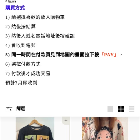
8產品
購買方式
1) 請選擇喜歡的放入購物車
2) 然後按結算
3) 然後入姓名電話地址後按確認
4) 會收到電郵
5)
同一時間在付款頁見到地圖的畫面拉下按
「PAY」
，
6) 選擇付款方式
7) 付款後才成功交易
預計3月尾收到
篩選
大
小
列
的
的
表
添加到購物車