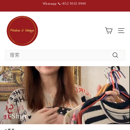
跳
Whatsapp 📞+852 9332 0940
至
內
暫
容
停
M
幻
燈
o
片
放
d
映
站點
e
r
Search
n
搜
&
索
V
i
n
t
a
g
T-Shirt
e