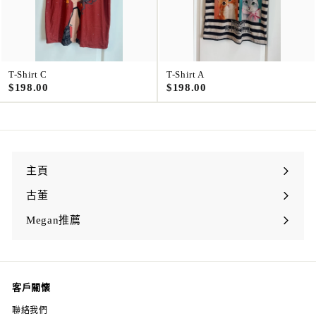
T-Shirt C
T-Shirt A
$
$
$198.00
$198.00
1
1
9
9
8
8
.
.
0
0
0
0
主頁
古董
展
開
Megan推薦
子
展
菜
開
單
子
菜
單
客戶關懷
聯絡我們