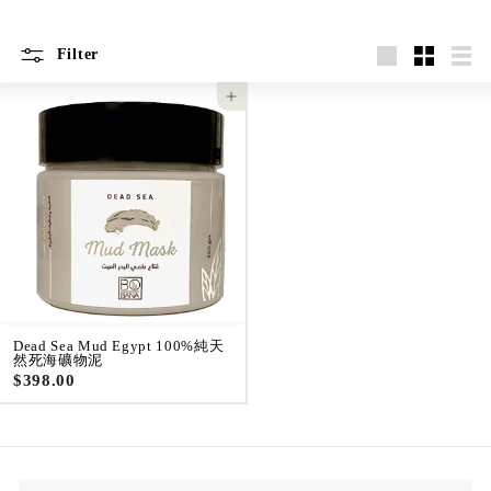
Filter
Large
Small
List
Add to cart
Dead Sea Mud Egypt 100%純天
然死海礦物泥
$
$398.00
3
9
8
.
0
0