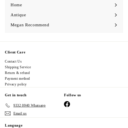
Home
Antique
Expand
submenu
Megan Recommend
Expand
submenu
Client Care
Contact Us
Shipping Service
Return & refund
Payment method
Privacy policy
Get in touch
Follow us
Facebook
9332 0940 Whatsapp
Email us
Language