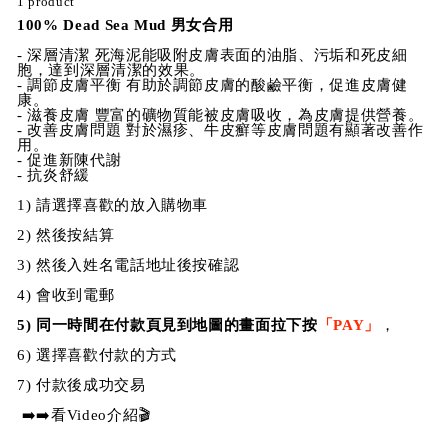
1 product
100% Dead Sea Mud 男女合用
- 深層清潔 死海泥能吸附皮膚表面的油脂、污垢和死皮細
胞，達到深層清潔的效果。
- 調節皮膚平衡 有助於調節皮膚的酸鹼平衡，促進皮膚健
康。
- 滋養皮膚 豐富的礦物質能被皮膚吸收，為皮膚提供營養。
- 改善皮膚問題 對於濕疹、牛皮癬等皮膚問題有顯著改善作
用。
- 促進新陳代謝
- 抗炎舒緩
1) 請選擇喜歡的放入購物車
2) 然後按結算
3) 然後入姓名電話地址後按確認
4) 會收到電郵
5)
同一時間在付款頁見到地圖的畫面拉下按
「PAY」
，
6) 選擇喜歡付款的方式
7) 付款後成功交易
➡️➡️看Video介紹🎬