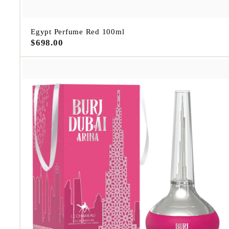
Egypt Perfume Red 100ml
$
$698.00
6
9
8
.
0
0