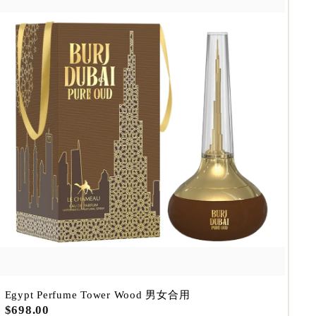
.
0
0
A
d
d
t
o
c
a
r
t
Egypt Perfume Tower Wood 男女合用
$
$698.00