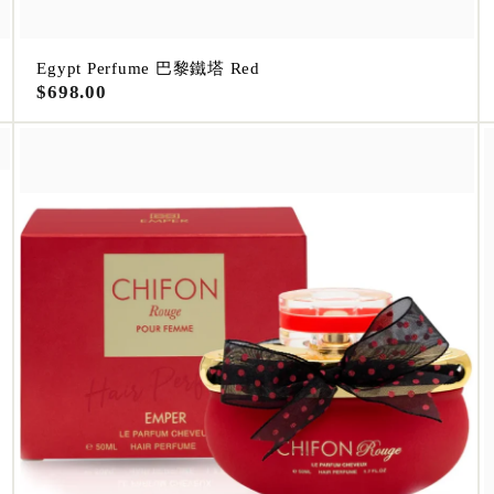
Egypt Perfume 巴黎鐵塔 Red
$
$698.00
6
9
8
.
0
0
A
A
d
d
d
d
t
t
o
o
c
c
a
a
r
r
t
t