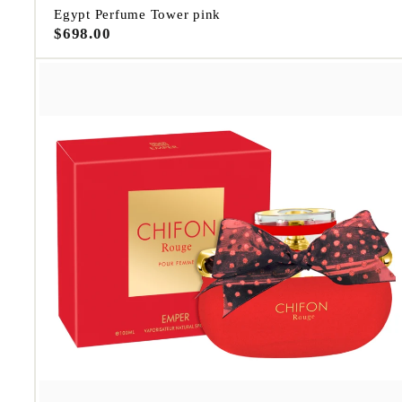
Egypt Perfume Tower pink
$
$698.00
6
9
8
.
0
0