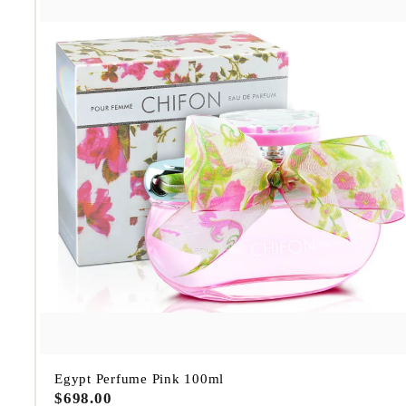
.
0
0
Egypt Perfume Pink 100ml
$
$698.00