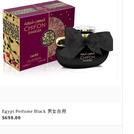
A
d
d
t
o
c
a
r
t
Egypt Perfume Black 男女合用
$
$698.00
6
9
8