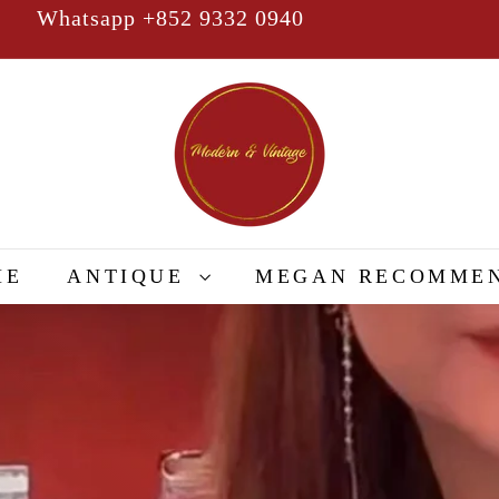
Whatsapp +852 9332 0940
Pause
slideshow
M
o
d
e
r
n
&
ME
ANTIQUE
MEGAN RECOMME
V
i
n
t
a
g
e