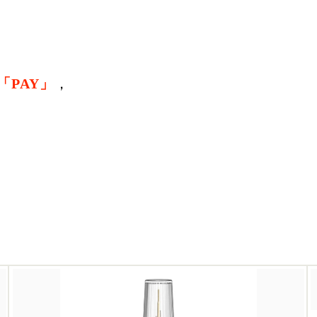
「PAY」
，