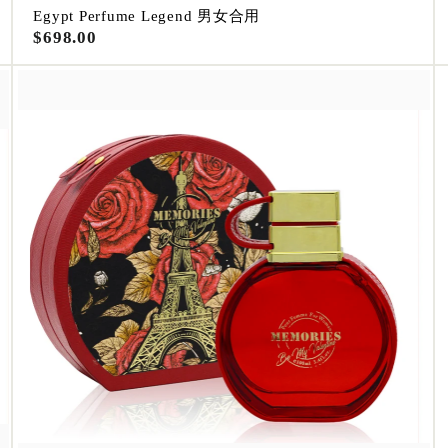
Egypt Perfume Legend 男女合用
$
$698.00
6
9
8
.
0
0
A
A
d
d
d
d
t
t
o
o
c
c
a
a
r
r
t
t