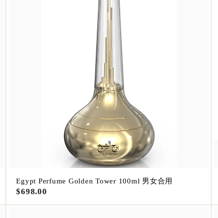
A
A
d
d
d
d
t
t
o
o
c
c
a
a
r
r
t
t
Egypt Perfume Golden Tower 100ml 男女合用
$
$698.00
6
9
8