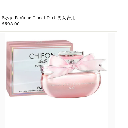
Egypt Perfume Camel Dark 男女合用
$
$698.00
6
9
8
.
0
0
A
d
d
t
o
c
a
r
t