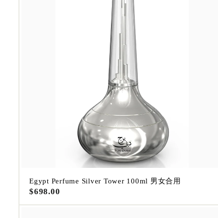
Egypt Perfume Silver Tower 100ml 男女合用
$
$698.00
6
9
8