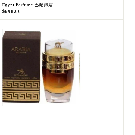
Egypt Perfume 巴黎鐵塔
$
$698.00
6
9
8
.
0
0
A
d
d
t
o
c
a
r
t